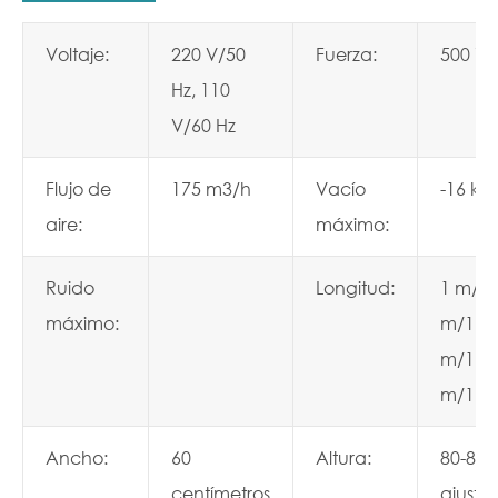
Voltaje:
220 V/50
Fuerza:
500 W
Hz, 110
V/60 Hz
Flujo de
175 m3/h
Vacío
-16 kP
aire:
máximo:
Ruido
Longitud:
1 m/1,
máximo:
m/1,4
m/1,6
m/1,8
Ancho:
60
Altura:
80-85
centímetros
ajusta